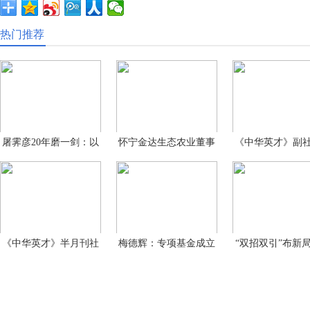
热门推荐
屠霁彦20年磨一剑：以
怀宁金达生态农业董事
《中华英才》副
洲泉
长
礼
《中华英才》半月刊社
梅德辉：专项基金成立
“双招双引”布新
副
的目
家