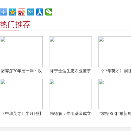
热门推荐
屠霁彦20年磨一剑：以
怀宁金达生态农业董事
《中华英才》副
洲泉
长
礼
《中华英才》半月刊社
梅德辉：专项基金成立
“双招双引”布新
副
的目
家