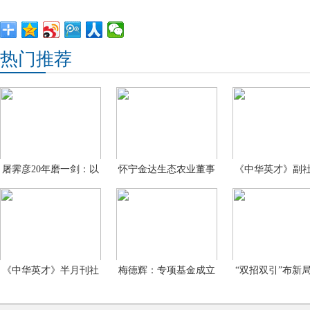
热门推荐
屠霁彦20年磨一剑：以
怀宁金达生态农业董事
《中华英才》副
洲泉
长
礼
《中华英才》半月刊社
梅德辉：专项基金成立
“双招双引”布新
副
的目
家