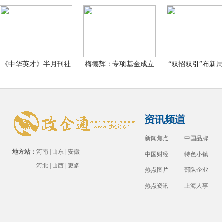
洲泉
长
礼
《中华英才》半月刊社
梅德辉：专项基金成立
“双招双引”布新
副
的目
家
新闻焦点
中国品牌
地方站：
河南
|
山东
|
安徽
中国财经
特色小镇
河北
|
山西
|
更多
热点图片
部队企业
热点资讯
上海人事