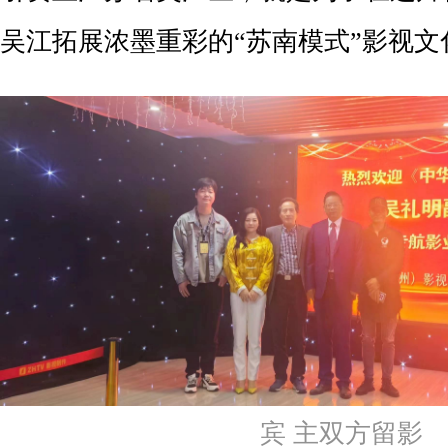
吴江拓展浓墨重彩的“苏南模式”影视文
宾 主双方留影