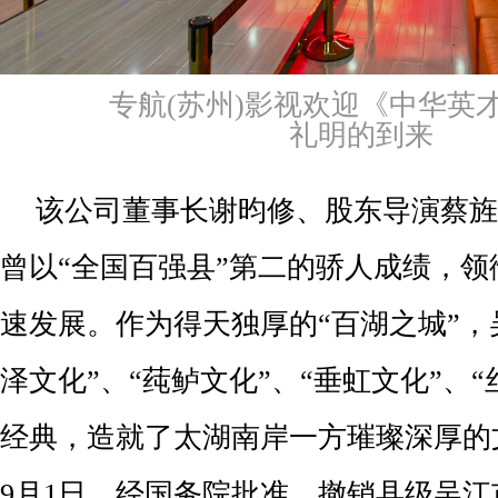
专航(苏州)影视欢迎《中华英
礼明的到来
该公司董事长谢昀修、股东导演蔡旌
曾以“全国百强县”第二的骄人成绩，
速发展。作为得天独厚的“百湖之城”，
泽文化”、“莼鲈文化”、“垂虹文化”、
经典，造就了太湖南岸一方璀璨深厚的文
9月1日，经国务院批准，撤销县级吴